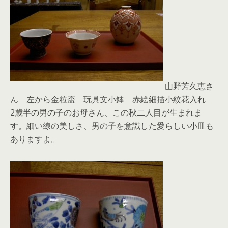
山野芳久恵さ
ん 左から金粒盃 玩具文小鉢 赤絵細描小紋花入れ
2歳半の男の子のお母さん、この秋二人目が生まれま
す。細い線の美しさ、男の子を意識した愛らしい小皿も
ありますよ。