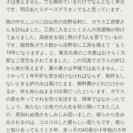
子は使えません。でも眺めているだけでなんとなく幸せ
です。明日あたりチーズグラタンでもと思っています。
雨の中久しぶりに白山市の吉野谷村に、ガラス工房蕾さ
んを訪ねました。工房に入るとたくさんの洗濯物が掛け
てありました。高校生を頭に男の子3人を育てているの
です。能登島ガラス館から吉野谷に工房を構えて「もう
19年になりますよ」と。東京出身のご夫妻はおそらく大
変なご苦労をされてきました。この写真でガラスの炉口
から炎が見えます。夏の暑さは半端ではありません。こ
うやって１年中炉を焚き続けなければならず、制作をし
ないときも炉の火は着けたまま、燃料費がどれだけかか
るか、何も知らぬままの出発だったといいます。ガラス
の器を作ってそれを売り生活する、簡単ではなかったで
しょう。知らない土地での人生を切り開いてきた二人
の、底知れぬ強さをしみじみ思いました。彼らから生み
出されるのは、コロコロした愛らしい器たちです。彼ら
と知り合ってもう１５年、末っ子のAO君が小学校の５年